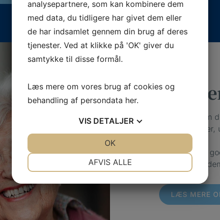
analysepartnere, som kan kombinere dem
med data, du tidligere har givet dem eller
de har indsamlet gennem din brug af deres
tjenester. Ved at klikke på 'OK' giver du
samtykke til disse formål.
Vi giver
Læs mere om vores brug af cookies og
behandling af persondata
her
.
Vi kerer os om 
VIS
DETALJER
dig, hvor du er, 
JA
NEJ
OK
JA
NEJ
Hos os har vi go
NØDVENDIGE
PRÆFERENCER
AFVIS ALLE
årsagerne til de
JA
NEJ
JA
NEJ
MARKETING
STATISTIK
LÆS MERE O