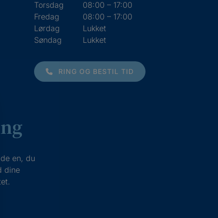
Torsdag
08:00 – 17:00
Fredag
08:00 – 17:00
Lørdag
Lukket
Søndag
Lukket
RING OG BESTIL TID
ing
læde en, du
d dine
et.