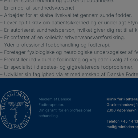
– Har en statsanerkendt og godkendt uddannelse.
– Er en del af sundhedsvæsenet
– Arbejder for at skabe livskvalitet gennem sunde fødder.
– Lever op til krav om patientsikkerhed og er underlagt Styre
– Er autoriseret sundhedsperson, hvilket giver dig ret til at 
– Er omfattet af en kollektiv erhvervsansvarsforsikring.
– Yder professionel fodbehandling og fodterapi.
– Foretager fysiologiske og neurologiske undersøgelser af 
– Fremstiller individuelle fodindlæg og vejleder i valg af sko
– Er specialist i diabetes- og gigtrelaterede fodproblemer.
– Udvikler sin faglighed via et medlemskab af Danske Fodte
Medlem af Danske
Klinik for Fodtera
Fodterapeuter.
Grækenlandsvej 1
Din garanti for en professionel
2300 København 
behandling.
Telefon
+45 44 13
mail@minfodterap