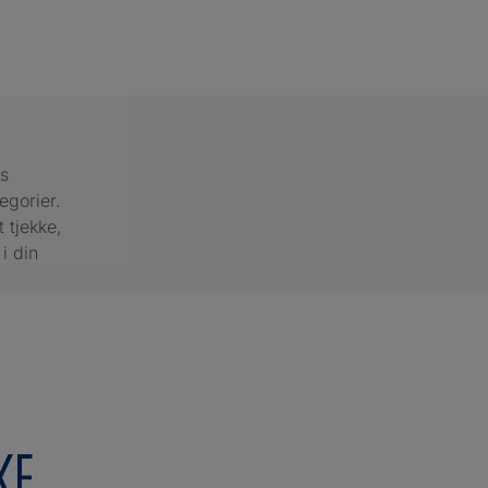
os
egorier.
 tjekke,
i din