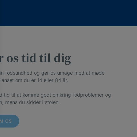
 os tid til dig
din fodsundhed og gør os umage med at møde
uanset om du er 14 eller 84 år.
d tid til at komme godt omkring fodproblemer og
m, mens du sidder i stolen.
M OS