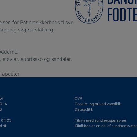
lsen for Patientsikkerheds tilsyn.
klage og søge erstatning.
fødderne.
, støvler, sportssko og sandaler.
rapeuter.
pi
CVR:
01 A
Cookie- og privatlivspolitik
S
Datapolitik
 04 05
Tilsyn med sundhedspersoner
i.dk
Klinikken er en del af sundhedsvæse