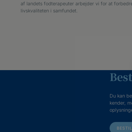
af landets fodterapeuter arbejder vi for at forbe
livskvaliteten i samfundet.
Best
Du kan bes
kender, m
oplysninge
BESTI