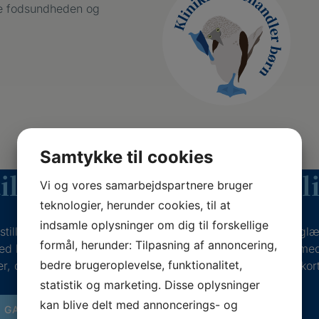
dre fodsundheden og
Samtykke til cookies
il et gavekort til behandl
Vi og vores samarbejdspartnere bruger
teknologier, herunder cookies, til at
indsamle oplysninger om dig til forskellige
tille et gavekort til en behandling i klinikken, hvis du vil g
formål, herunder: Tilpasning af annoncering,
ed bedre fodsundhed og livskvalitet. Udfyld formularen me
bedre brugeroplevelse, funktionalitet,
r, og vi vender tilbage til dig for at aftale mere om gavekort
statistik og marketing. Disse oplysninger
kan blive delt med annoncerings- og
L GAVEKORT