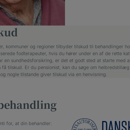
skud
er, kommuner og regioner tilbyder tilskud til behandlinger h
iserede fodterapeuter, hvis du hører under en af de rette kat
r en sundhedsforsikring, er det et godt sted at starte med at
få tilskud. Er du pensionist, kan du søge om helbredstillæg 
 nogle tilstande giver tilskud via en henvisning.
 behandling
nti for, at din behandler: