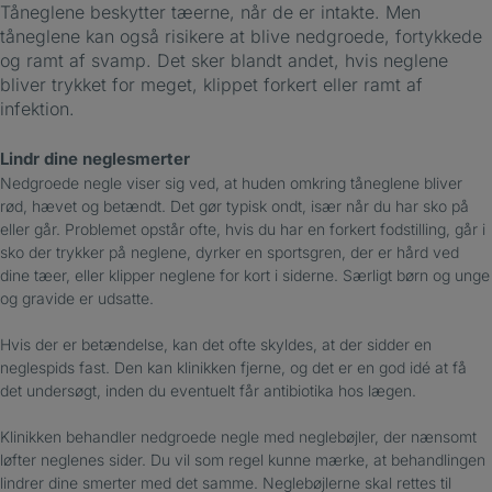
Tåneglene beskytter tæerne, når de er intakte. Men
tåneglene kan også risikere at blive nedgroede, fortykkede
og ramt af svamp. Det sker blandt andet, hvis neglene
bliver trykket for meget, klippet forkert eller ramt af
infektion.
Lindr dine neglesmerter
Nedgroede negle viser sig ved, at huden omkring tåneglene bliver
rød, hævet og betændt. Det gør typisk ondt, især når du har sko på
eller går. Problemet opstår ofte, hvis du har en forkert fodstilling, går i
sko der trykker på neglene, dyrker en sportsgren, der er hård ved
dine tæer, eller klipper neglene for kort i siderne. Særligt børn og unge
og gravide er udsatte.
Hvis der er betændelse, kan det ofte skyldes, at der sidder en
neglespids fast. Den kan klinikken fjerne, og det er en god idé at få
det undersøgt, inden du eventuelt får antibiotika hos lægen.
Klinikken behandler nedgroede negle med neglebøjler, der nænsomt
løfter neglenes sider. Du vil som regel kunne mærke, at behandlingen
lindrer dine smerter med det samme. Neglebøjlerne skal rettes til